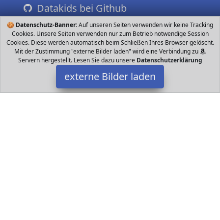
Datakids bei Github
🍪
Datenschutz-Banner:
Auf unseren Seiten verwenden wir keine Tracking
Cookies. Unsere Seiten verwenden nur zum Betrieb notwendige Session
Cookies. Diese werden automatisch beim Schließen Ihres Browser gelöscht.
Mit der Zustimmung "externe Bilder laden" wird eine Verbindung zu
Servern hergestellt. Lesen Sie dazu unsere
Datenschutzerklärung
externe Bilder laden
Jumbo Spiele
Spielzeug pieleklassikers Erobere die Fahne des Gegners Mit
vorbedruckten Original Spielsteinen Mit Stratego Quick Start
Guide schnell anfangen zu spielen Jumbo Spiele
Datakids ist Teilnehmer am Partnerprogramm der
EU S.à r.l.
Dieses Partnerprogramm wurde ins Leben gerufen, um Links auf
externe
Internetseiten platzieren zu können. Die Bertreiber von
Datakids verdienen mit Kostenerstattungen durch
mit. Der