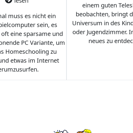
lesen
einem guten Teles
beobachten, bringt 
l muss es nicht ein
Universum in des Ki
ielcomputer sein, es
oder Jugendzimmer. 
r oft eine sparsame und
neues zu entdec
onende PC Variante, um
as Homeschooling zu
nd etwas im Internet
erumzusurfen.