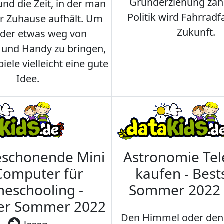
Grunderziehung zähl
und die Zeit, in der man
Politik wird Fahrradf
er Zuhause aufhält. Um
Zukunft.
nder etwas weg von
 und Handy zu bringen,
iele vielleicht eine gute
Idee.
eschonende Mini
Astronomie Te
Computer für
kaufen - Best
eschooling -
Sommer 2022
ler Sommer 2022
Den Himmel oder den