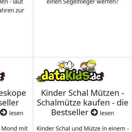
en - laut
einen Segelflieger werfen?
ahren zur
leskope
Kinder Schal Mützen -
seller
Schalmütze kaufen - die
Bestseller
lesen
lesen
 Mond mit
Kinder Schal und Mütze in einem -