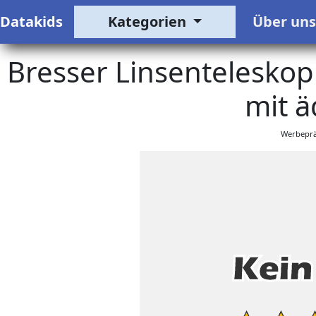
Datakids
Kategorien
Über un
Bresser Linsenteleskop 
mit ä
Werbeprä