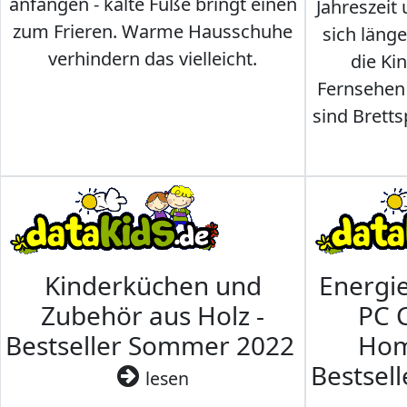
anfangen - kalte Füße bringt einen
Jahreszeit 
zum Frieren. Warme Hausschuhe
sich läng
verhindern das vielleicht.
die Ki
Fernsehen
sind Brettsp
Kinderküchen und
Energi
Zubehör aus Holz -
PC 
Bestseller Sommer 2022
Hom
Bestsel
lesen