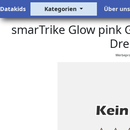
Datakids
Kategorien
Über un
smarTrike Glow pink G
Dre
Werbeprä