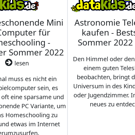
eschonende Mini
Astronomie Te
Computer für
kaufen - Best
eschooling -
Sommer 2022
ler Sommer 2022
Den Himmel oder den
lesen
einem guten Teles
beobachten, bringt 
l muss es nicht ein
Universum in des Ki
ielcomputer sein, es
oder Jugendzimmer. 
r oft eine sparsame und
neues zu entdec
onende PC Variante, um
as Homeschooling zu
nd etwas im Internet
erumzusurfen.