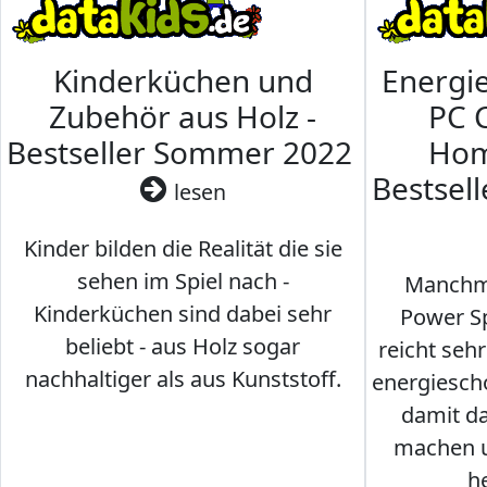
Kinderküchen und
Energi
Zubehör aus Holz -
PC 
Bestseller Sommer 2022
Hom
Bestsel
lesen
Kinder bilden die Realität die sie
sehen im Spiel nach -
Manchma
Kinderküchen sind dabei sehr
Power Sp
beliebt - aus Holz sogar
reicht seh
nachhaltiger als aus Kunststoff.
energiesch
damit d
machen u
h