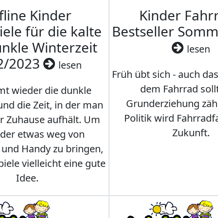
fline Kinder
Kinder Fahrr
iele für die kalte
Bestseller Som
nkle Winterzeit
lesen
2/2023
lesen
Früh übt sich - auch da
dem Fahrrad soll
t wieder die dunkle
Grunderziehung zähl
und die Zeit, in der man
Politik wird Fahrradf
er Zuhause aufhält. Um
Zukunft.
nder etwas weg von
 und Handy zu bringen,
iele vielleicht eine gute
Idee.