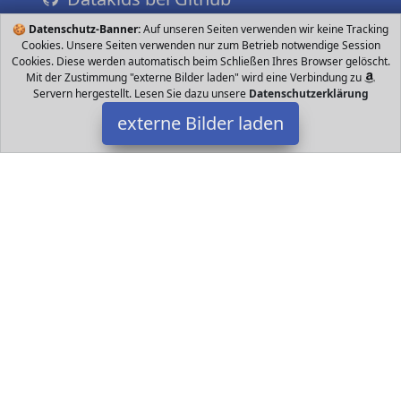
🍪
Datenschutz-Banner:
Auf unseren Seiten verwenden wir keine Tracking
Cookies. Unsere Seiten verwenden nur zum Betrieb notwendige Session
Cookies. Diese werden automatisch beim Schließen Ihres Browser gelöscht.
Mit der Zustimmung "externe Bilder laden" wird eine Verbindung zu
Servern hergestellt. Lesen Sie dazu unsere
Datenschutzerklärung
externe Bilder laden
Canwn
Babyartikel nwn Sicherheitsschränke ist hergestellt aus
gesundem und umweltfreundlichem ABS Material gefertigt und
ungiftig und kein Geruch welche lassen Si Canwn
Datakids ist Teilnehmer am Partnerprogramm der
EU S.à r.l.
Dieses Partnerprogramm wurde ins Leben gerufen, um Links auf
externe
Internetseiten platzieren zu können. Die Bertreiber von
Datakids verdienen mit Kostenerstattungen durch
mit. Der
Inhalt der Produktseiten auf Datakids kommt von
Service LLC.