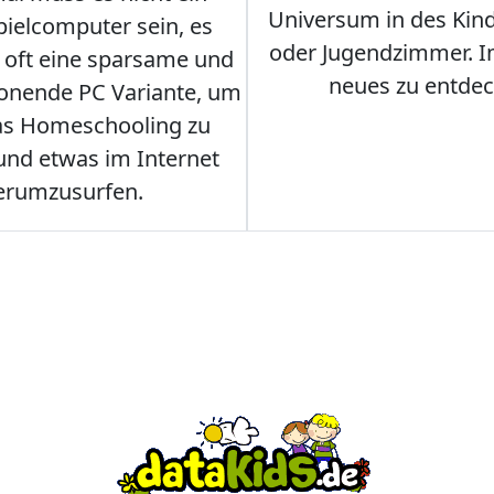
Universum in des Ki
ielcomputer sein, es
oder Jugendzimmer. 
r oft eine sparsame und
neues zu entdec
onende PC Variante, um
as Homeschooling zu
nd etwas im Internet
erumzusurfen.