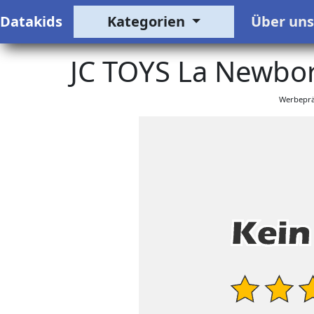
Datakids
Kategorien
Über un
JC TOYS La Newbo
Werbeprä