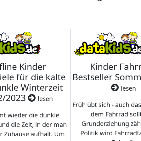
fline Kinder
Kinder Fahrr
iele für die kalte
Bestseller Som
nkle Winterzeit
lesen
2/2023
lesen
Früh übt sich - auch da
dem Fahrrad soll
t wieder die dunkle
Grunderziehung zähl
und die Zeit, in der man
Politik wird Fahrradf
er Zuhause aufhält. Um