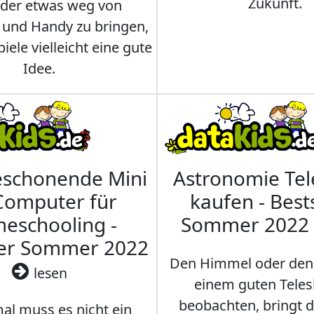
Zukunft.
nder etwas weg von
 und Handy zu bringen,
iele vielleicht eine gute
Idee.
eschonende Mini
Astronomie Te
Computer für
kaufen - Best
eschooling -
Sommer 2022
ler Sommer 2022
Den Himmel oder den
lesen
einem guten Teles
beobachten, bringt 
l muss es nicht ein