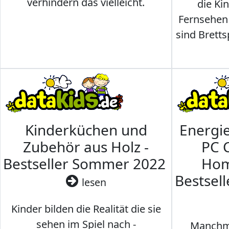
verhindern das vielleicht.
die Ki
Fernsehen
sind Brettsp
Kinderküchen und
Energi
Zubehör aus Holz -
PC 
Bestseller Sommer 2022
Hom
Bestsel
lesen
Kinder bilden die Realität die sie
sehen im Spiel nach -
Manchma