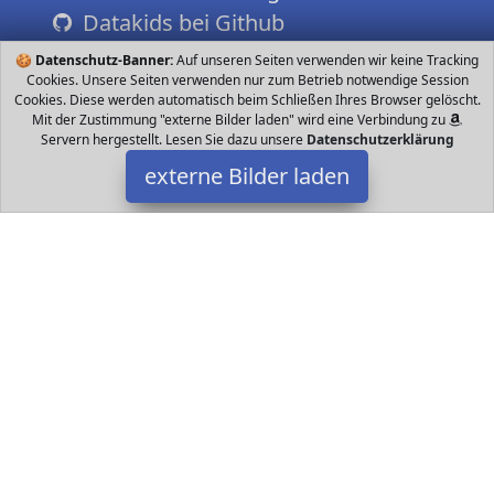
Datakids bei Github
🍪
Datenschutz-Banner:
Auf unseren Seiten verwenden wir keine Tracking
Cookies. Unsere Seiten verwenden nur zum Betrieb notwendige Session
Cookies. Diese werden automatisch beim Schließen Ihres Browser gelöscht.
Mit der Zustimmung "externe Bilder laden" wird eine Verbindung zu
Servern hergestellt. Lesen Sie dazu unsere
Datenschutzerklärung
externe Bilder laden
Jamara
Spielzeug ound abschaltbar Rückfahrwarnsound und Hupe
Abschaltfunktion Radantrieb und profilierte Gummireifen Helle
LED s vorne und Blinker Demo Funktio Jamara
Datakids ist Teilnehmer am Partnerprogramm der
EU S.à r.l.
Dieses Partnerprogramm wurde ins Leben gerufen, um Links auf
externe
Internetseiten platzieren zu können. Die Bertreiber von
Datakids verdienen mit Kostenerstattungen durch
mit. Der