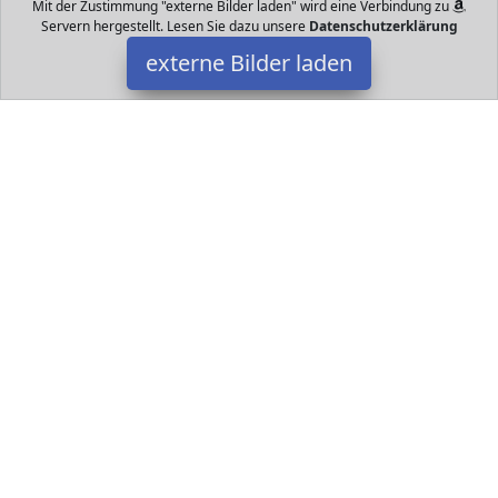
Mit der Zustimmung "externe Bilder laden" wird eine Verbindung zu
Servern hergestellt. Lesen Sie dazu unsere
Datenschutzerklärung
externe Bilder laden
AmazonBasics
Haushaltswaren AmazonBasics Schaummatratze mit Härtegraden
für Babys und AmazonBasics
Datakids ist Teilnehmer am Partnerprogramm der
EU S.à r.l.
Dieses Partnerprogramm wurde ins Leben gerufen, um Links auf
externe
Internetseiten platzieren zu können. Die Bertreiber von
Datakids verdienen mit Kostenerstattungen durch
mit. Der
Inhalt der Produktseiten auf Datakids kommt von
Service LLC.
Der Inhalt wird wie übertragen und ohne Veränderung
wiedergegeben. Der Inhalt kann sich jederzeit ändern.