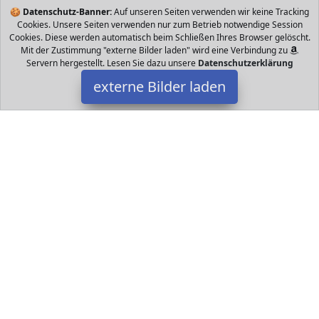
🍪
Datenschutz-Banner:
Auf unseren Seiten verwenden wir keine Tracking
Cookies. Unsere Seiten verwenden nur zum Betrieb notwendige Session
Cookies. Diese werden automatisch beim Schließen Ihres Browser gelöscht.
Mit der Zustimmung "externe Bilder laden" wird eine Verbindung zu
Servern hergestellt. Lesen Sie dazu unsere
Datenschutzerklärung
externe Bilder laden
Barbie
Spielzeug voller Möglichkeiten Dieses Produkt ist ideal zum
Kombinieren mit weiteren Barbie Puppen und Accessoires separat
erhältlich um unendlich viele Sp Barbie
Datakids ist Teilnehmer am Partnerprogramm der
EU S.à r.l.
Dieses Partnerprogramm wurde ins Leben gerufen, um Links auf
externe
Internetseiten platzieren zu können. Die Bertreiber von
Datakids verdienen mit Kostenerstattungen durch
mit. Der
Inhalt der Produktseiten auf Datakids kommt von
Service LLC.
Der Inhalt wird wie übertragen und ohne Veränderung