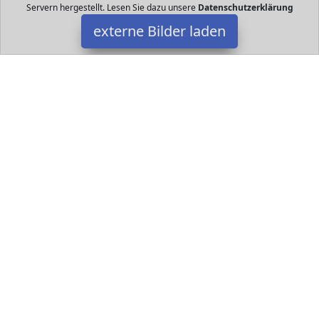
Servern hergestellt. Lesen Sie dazu unsere
Datenschutzerklärung
externe Bilder laden
alles-meine.de GmbH
Spielzeug cm lang mit Tüllabschluß eckige Form Farbe einfarbig
WEIß ideal auch zum Basteln Bemalen und Bekleben Kann aber
auch einfarbig verwende alles-meine.de GmbH
Datakids ist Teilnehmer am Partnerprogramm der
EU S.à r.l.
Dieses Partnerprogramm wurde ins Leben gerufen, um Links auf
externe
Internetseiten platzieren zu können. Die Bertreiber von
Datakids verdienen mit Kostenerstattungen durch
mit. Der
Inhalt der Produktseiten auf Datakids kommt von
Service LLC.
Der Inhalt wird wie übertragen und ohne Veränderung
wiedergegeben. Der Inhalt kann sich jederzeit ändern.