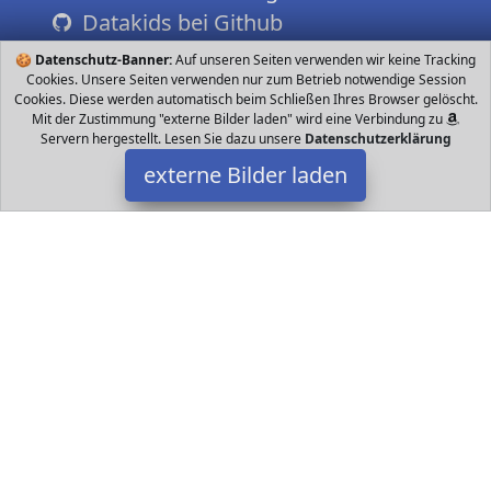
Datakids bei Github
🍪
Datenschutz-Banner:
Auf unseren Seiten verwenden wir keine Tracking
Cookies. Unsere Seiten verwenden nur zum Betrieb notwendige Session
Cookies. Diese werden automatisch beim Schließen Ihres Browser gelöscht.
Mit der Zustimmung "externe Bilder laden" wird eine Verbindung zu
Servern hergestellt. Lesen Sie dazu unsere
Datenschutzerklärung
externe Bilder laden
Pegasus Spiele
Spielzeug Das königliche Landschaftsbauspiel Schneller Einstieg
dank bekanntem Domino Prinzip Spannender Bietmechanismus
Familienspiel ab Jahren Spieldauer Pegasus Spiele
Datakids ist Teilnehmer am Partnerprogramm der
EU S.à r.l.
Dieses Partnerprogramm wurde ins Leben gerufen, um Links auf
externe
Internetseiten platzieren zu können. Die Bertreiber von
Datakids verdienen mit Kostenerstattungen durch
mit. Der