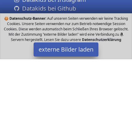
Datakids bei Github
🍪
Datenschutz-Banner:
Auf unseren Seiten verwenden wir keine Tracking
Cookies. Unsere Seiten verwenden nur zum Betrieb notwendige Session
Cookies. Diese werden automatisch beim Schließen Ihres Browser gelöscht.
Mit der Zustimmung "externe Bilder laden" wird eine Verbindung zu
Servern hergestellt. Lesen Sie dazu unsere
Datenschutzerklärung
externe Bilder laden
Rolimate
Spielzeug LZEUG Die Stapelpyramide ist ein Klassiker unter den
Spielzeugen Eine perfekte Stapelringe mit teiligen Ringe eienem
Holzknopf und einem Holzbasi Rolimate
Datakids ist Teilnehmer am Partnerprogramm der
EU S.à r.l.
Dieses Partnerprogramm wurde ins Leben gerufen, um Links auf
externe
Internetseiten platzieren zu können. Die Bertreiber von
Datakids verdienen mit Kostenerstattungen durch
mit. Der