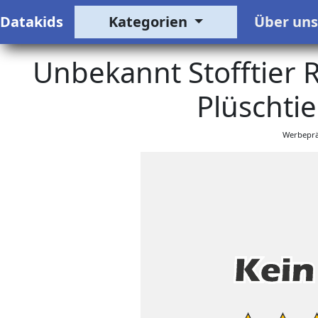
Datakids
Kategorien
Über un
Unbekannt Stofftier R
Plüschtie
Werbeprä