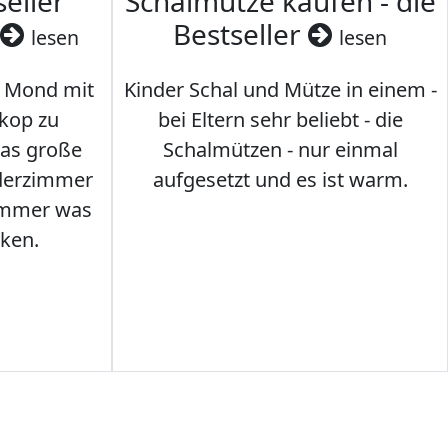
seller
Schalmütze kaufen - die
Bestseller
lesen
lesen
 Mond mit
Kinder Schal und Mütze in einem -
kop zu
bei Eltern sehr beliebt - die
das große
Schalmützen - nur einmal
nderzimmer
aufgesetzt und es ist warm.
Immer was
ken.