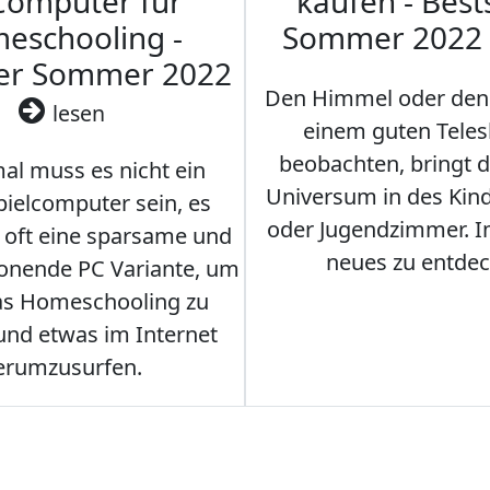
Computer für
kaufen - Best
eschooling -
Sommer 2022
ler Sommer 2022
Den Himmel oder den
lesen
einem guten Teles
beobachten, bringt 
l muss es nicht ein
Universum in des Ki
ielcomputer sein, es
oder Jugendzimmer. 
r oft eine sparsame und
neues zu entdec
onende PC Variante, um
as Homeschooling zu
nd etwas im Internet
erumzusurfen.