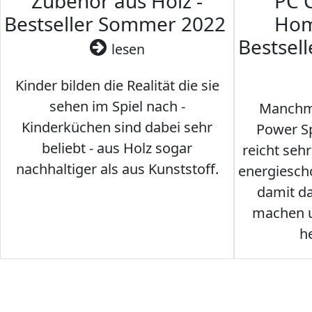
Zubehör aus Holz -
PC 
Bestseller Sommer 2022
Hom
Bestsel
lesen
Kinder bilden die Realität die sie
sehen im Spiel nach -
Manchma
Kinderküchen sind dabei sehr
Power Sp
beliebt - aus Holz sogar
reicht seh
nachhaltiger als aus Kunststoff.
energiesch
damit d
machen u
h