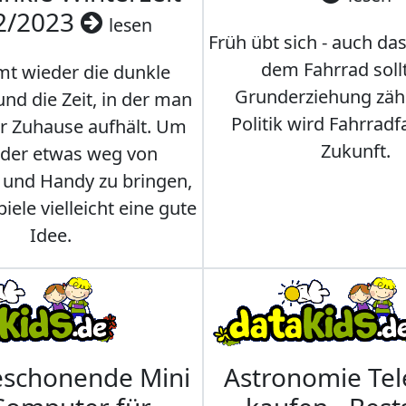
2/2023
lesen
Früh übt sich - auch da
dem Fahrrad soll
t wieder die dunkle
Grunderziehung zähl
und die Zeit, in der man
Politik wird Fahrradf
er Zuhause aufhält. Um
Zukunft.
nder etwas weg von
 und Handy zu bringen,
iele vielleicht eine gute
Idee.
eschonende Mini
Astronomie Te