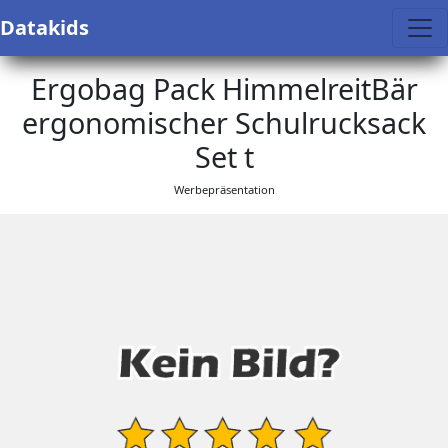
Datakids
Ergobag Pack HimmelreitBär
ergonomischer Schulrucksack
Set t
Werbepräsentation