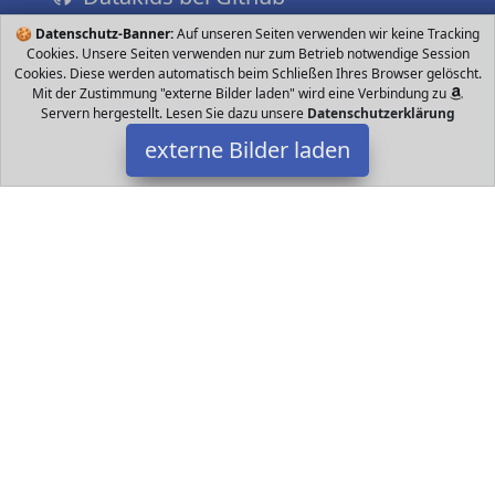
🍪
Datenschutz-Banner:
Auf unseren Seiten verwenden wir keine Tracking
Cookies. Unsere Seiten verwenden nur zum Betrieb notwendige Session
Cookies. Diese werden automatisch beim Schließen Ihres Browser gelöscht.
Mit der Zustimmung "externe Bilder laden" wird eine Verbindung zu
Servern hergestellt. Lesen Sie dazu unsere
Datenschutzerklärung
externe Bilder laden
ergobag
Luggage gurt und größenverstellbarem Rückenteil wird das
Gewicht der Schultasche optimal auf die stabilere Hüfte verlagert
Individualität Mit dem Klett ergobag
Datakids ist Teilnehmer am Partnerprogramm der
EU S.à r.l.
Dieses Partnerprogramm wurde ins Leben gerufen, um Links auf
externe
Internetseiten platzieren zu können. Die Bertreiber von
Datakids verdienen mit Kostenerstattungen durch
mit. Der
Inhalt der Produktseiten auf Datakids kommt von
Service LLC.