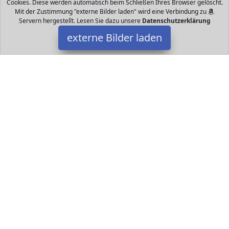
Cookies. Diese werden automatisch beim Schließen Ihres Browser gelöscht.
Mit der Zustimmung "externe Bilder laden" wird eine Verbindung zu
Servern hergestellt. Lesen Sie dazu unsere
Datenschutzerklärung
externe Bilder laden
dein-babylädchen
Babyartikel nderwagen inkl Sportsitz ab dem Lebensmonat Wanne
Wannenabdeckung Inlay Matratze Beindecke für Sportwagen
Bauchbügel Wickeltasche Rege dein-babylädchen
Datakids ist Teilnehmer am Partnerprogramm der
EU S.à r.l.
Dieses Partnerprogramm wurde ins Leben gerufen, um Links auf
externe
Internetseiten platzieren zu können. Die Bertreiber von
Datakids verdienen mit Kostenerstattungen durch
mit. Der
Inhalt der Produktseiten auf Datakids kommt von
Service LLC.
Der Inhalt wird wie übertragen und ohne Veränderung
wiedergegeben. Der Inhalt kann sich jederzeit ändern.