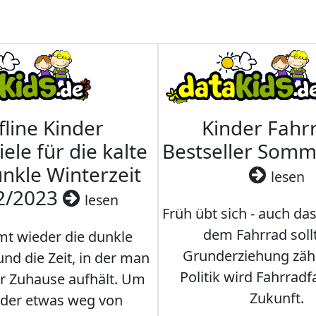
fline Kinder
Kinder Fahrr
iele für die kalte
Bestseller Som
nkle Winterzeit
lesen
2/2023
lesen
Früh übt sich - auch da
dem Fahrrad soll
t wieder die dunkle
Grunderziehung zähl
und die Zeit, in der man
Politik wird Fahrradf
er Zuhause aufhält. Um
Zukunft.
nder etwas weg von