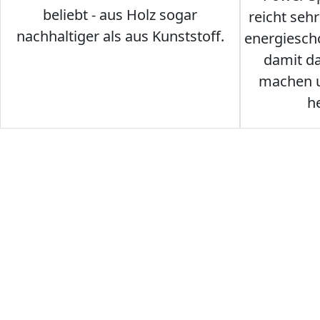
beliebt - aus Holz sogar
reicht seh
nachhaltiger als aus Kunststoff.
energiesch
damit d
machen u
h