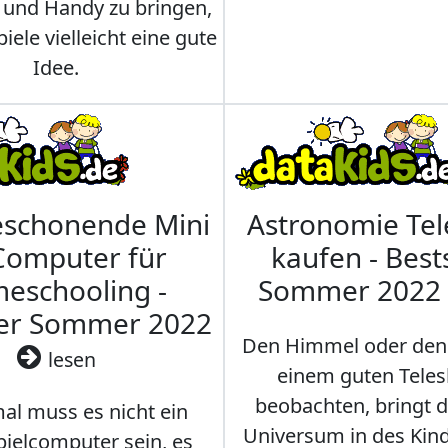
 und Handy zu bringen,
iele vielleicht eine gute
Idee.
eschonende Mini
Astronomie Te
Computer für
kaufen - Best
eschooling -
Sommer 2022
ler Sommer 2022
Den Himmel oder den
lesen
einem guten Teles
beobachten, bringt 
l muss es nicht ein
Universum in des Ki
ielcomputer sein, es