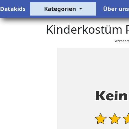
Datakids
Kategorien
Über un
Kinderkostüm P
Werbeprä