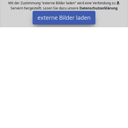
Mit der Zustimmung "externe Bilder laden" wird eine Verbindung zu
Servern hergestellt. Lesen Sie dazu unsere
Datenschutzerklärung
externe Bilder laden
Oshide
Spielzeug stuben Modell ist wie eine kleinere Version des echten
Hauses gemacht Es ist ein DIY Spielzeug Sie können Spaß
genießen selbst oder mit Kinder w Oshide
Datakids ist Teilnehmer am Partnerprogramm der
EU S.à r.l.
Dieses Partnerprogramm wurde ins Leben gerufen, um Links auf
externe
Internetseiten platzieren zu können. Die Bertreiber von
Datakids verdienen mit Kostenerstattungen durch
mit. Der
Inhalt der Produktseiten auf Datakids kommt von
Service LLC.
Der Inhalt wird wie übertragen und ohne Veränderung
wiedergegeben. Der Inhalt kann sich jederzeit ändern.