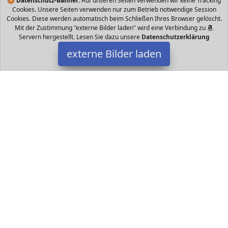
🍪
Datenschutz-Banner:
Auf unseren Seiten verwenden wir keine Tracking
Cookies. Unsere Seiten verwenden nur zum Betrieb notwendige Session
Cookies. Diese werden automatisch beim Schließen Ihres Browser gelöscht.
Mit der Zustimmung "externe Bilder laden" wird eine Verbindung zu
Servern hergestellt. Lesen Sie dazu unsere
Datenschutzerklärung
externe Bilder laden
Actionbikes Motors
Spielzeug creen Steuerung zuschaltbare x Watt Motoren Watt
Leise EVA Vollgummireifen Sicherheit Soft Start Brems Not Stop
Autom Actionbikes Motors
Datakids ist Teilnehmer am Partnerprogramm der
EU S.à r.l.
Dieses Partnerprogramm wurde ins Leben gerufen, um Links auf
externe
Internetseiten platzieren zu können. Die Bertreiber von
Datakids verdienen mit Kostenerstattungen durch
mit. Der
Inhalt der Produktseiten auf Datakids kommt von
Service LLC.
Der Inhalt wird wie übertragen und ohne Veränderung
wiedergegeben. Der Inhalt kann sich jederzeit ändern.