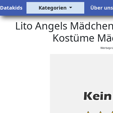
Datakids
Kategorien
Über un
Lito Angels Mädchen
Kostüme Mäd
Werbeprä