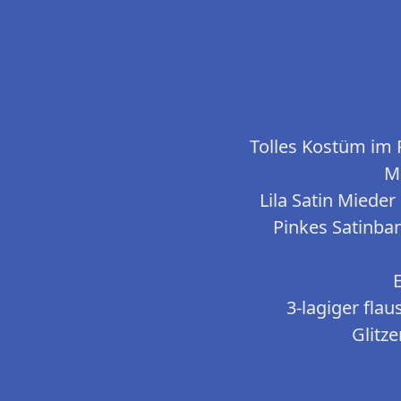
Tolles Kostüm im 
Mi
Lila Satin Miede
Pinkes Satinba
E
3-lagiger fla
Glitze