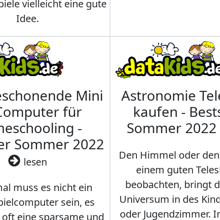
iele vielleicht eine gute
Idee.
eschonende Mini
Astronomie Te
Computer für
kaufen - Best
eschooling -
Sommer 2022
ler Sommer 2022
Den Himmel oder den
lesen
einem guten Teles
beobachten, bringt 
l muss es nicht ein
Universum in des Ki
ielcomputer sein, es
oder Jugendzimmer. 
r oft eine sparsame und