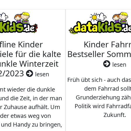
fline Kinder
Kinder Fahrr
iele für die kalte
Bestseller Som
nkle Winterzeit
lesen
2/2023
lesen
Früh übt sich - auch da
dem Fahrrad soll
t wieder die dunkle
Grunderziehung zähl
und die Zeit, in der man
Politik wird Fahrradf
er Zuhause aufhält. Um
Zukunft.
nder etwas weg von
 und Handy zu bringen,