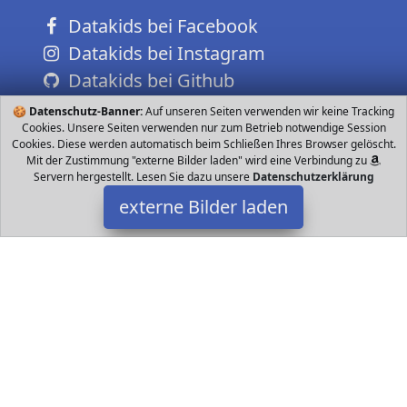
Datakids bei Facebook
Datakids bei Instagram
Datakids bei Github
🍪
Datenschutz-Banner:
Auf unseren Seiten verwenden wir keine Tracking
Cookies. Unsere Seiten verwenden nur zum Betrieb notwendige Session
Cookies. Diese werden automatisch beim Schließen Ihres Browser gelöscht.
Mit der Zustimmung "externe Bilder laden" wird eine Verbindung zu
Servern hergestellt. Lesen Sie dazu unsere
Datenschutzerklärung
externe Bilder laden
auna
Elektronik Wege Frontlautsprecher mit jeweils insgesamt vier
Subwoofern erzeugen im Duett ein sehr gut aufgelöstes
hochdynamisches Klangbild Frontal sekundie auna
Datakids ist Teilnehmer am Partnerprogramm der
EU S.à r.l.