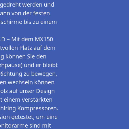
0° gedreht werden und
ann von der festen
dschirme bis zu einem
D – Mit dem MX150
vollen Platz auf dem
ung können Sie den
ehpause) und er bleibt
e Richtung zu bewegen,
sehen wechseln können
lz auf unser Design
it einem verstärkten
hlring Kompressoren.
sion getestet, um eine
onitorarme sind mit