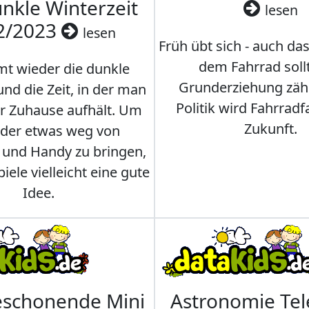
nkle Winterzeit
lesen
2/2023
lesen
Früh übt sich - auch da
dem Fahrrad soll
t wieder die dunkle
Grunderziehung zähl
und die Zeit, in der man
Politik wird Fahrradf
er Zuhause aufhält. Um
Zukunft.
nder etwas weg von
 und Handy zu bringen,
iele vielleicht eine gute
Idee.
eschonende Mini
Astronomie Te