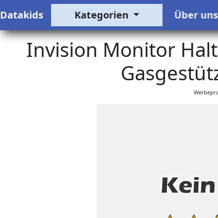
Datakids
Kategorien
Über un
Invision Monitor Ha
Gasgestütz
Werbeprä