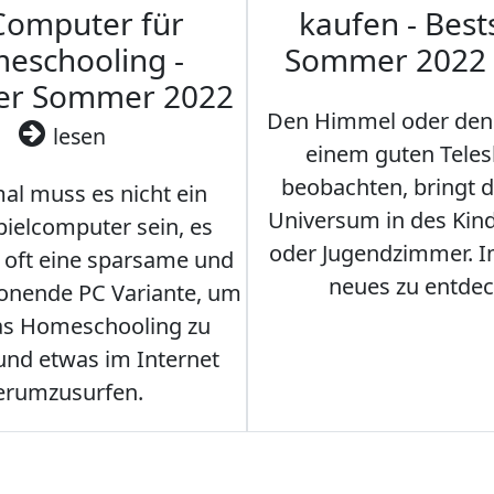
Computer für
kaufen - Best
eschooling -
Sommer 2022
ler Sommer 2022
Den Himmel oder den
lesen
einem guten Teles
beobachten, bringt 
l muss es nicht ein
Universum in des Ki
ielcomputer sein, es
oder Jugendzimmer. 
r oft eine sparsame und
neues zu entdec
onende PC Variante, um
as Homeschooling zu
nd etwas im Internet
erumzusurfen.