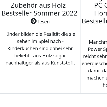
Zubehör aus Holz -
PC 
Bestseller Sommer 2022
Hom
Bestsel
lesen
Kinder bilden die Realität die sie
sehen im Spiel nach -
Manchma
Kinderküchen sind dabei sehr
Power Sp
beliebt - aus Holz sogar
reicht seh
nachhaltiger als aus Kunststoff.
energiesch
damit d
machen u
h