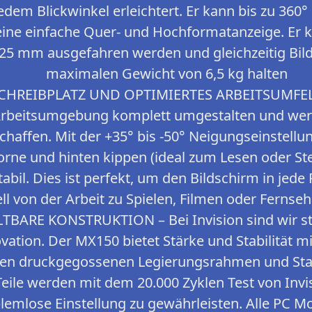
jedem Blickwinkel erleichtert. Er kann bis zu 36
eine einfache Quer- und Hochformatanzeige. Er k
525 mm ausgefahren werden und gleichzeitig Bil
maximalen Gewicht von 6,5 kg halten
CHREIBPLATZ UND OPTIMIERTES ARBEITSUMFEL
Arbeitsumgebung komplett umgestalten und wert
schaffen. Mit der +35° bis -50° Neigungseinstell
orne und hinten kippen (ideal zum Lesen oder St
tabil. Dies ist perfekt, um den Bildschirm in jed
ell von der Arbeit zu Spielen, Filmen oder Fern
BARE KONSTRUKTION – Bei Invision sind wir sto
vation. Der MX150 bietet Stärke und Stabilität m
gen druckgegossenen Legierungsrahmen und Sta
Teile werden mit dem 20.000 Zyklen Test von Invi
lemlose Einstellung zu gewährleisten. Alle PC M