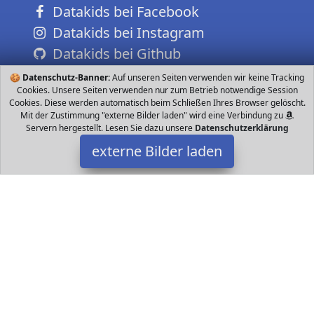
Datakids bei Facebook
Datakids bei Instagram
Datakids bei Github
🍪
Datenschutz-Banner:
Auf unseren Seiten verwenden wir keine Tracking
Cookies. Unsere Seiten verwenden nur zum Betrieb notwendige Session
Cookies. Diese werden automatisch beim Schließen Ihres Browser gelöscht.
Mit der Zustimmung "externe Bilder laden" wird eine Verbindung zu
Servern hergestellt. Lesen Sie dazu unsere
Datenschutzerklärung
externe Bilder laden
Aurora World
Spielzeug eliebter Sparkle Tales Kollektion Weiches und extrem
anschmiegsames Plüschtier aus hochwertigen Materialien
Bezaubernde Materialien mit funkelnden Ak Aurora World
Datakids ist Teilnehmer am Partnerprogramm der
EU S.à r.l.