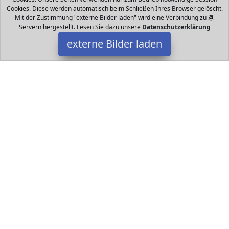
Cookies. Diese werden automatisch beim Schließen Ihres Browser gelöscht.
Mit der Zustimmung "externe Bilder laden" wird eine Verbindung zu
Servern hergestellt. Lesen Sie dazu unsere
Datenschutzerklärung
externe Bilder laden
Disney Princess
Spielzeug groß RoyalReflection Augen Disney Princess Spielpuppe
mit Kleid Schuhen und Diadem Geeignet ab Jahren Disney
Princess
Datakids ist Teilnehmer am Partnerprogramm der
EU S.à r.l.
Dieses Partnerprogramm wurde ins Leben gerufen, um Links auf
externe
Internetseiten platzieren zu können. Die Bertreiber von
Datakids verdienen mit Kostenerstattungen durch
mit. Der
Inhalt der Produktseiten auf Datakids kommt von
Service LLC.
Der Inhalt wird wie übertragen und ohne Veränderung
wiedergegeben. Der Inhalt kann sich jederzeit ändern.