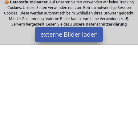
🍪
Datenschutz-Banner:
Auf unseren Seiten verwenden wir keine Tracking
Cookies. Unsere Seiten verwenden nur zum Betrieb notwendige Session
Cookies. Diese werden automatisch beim Schließen Ihres Browser gelöscht.
Mit der Zustimmung "externe Bilder laden" wird eine Verbindung zu
Servern hergestellt. Lesen Sie dazu unsere
Datenschutzerklärung
externe Bilder laden
Steiff
Spielzeug ea Sweeties Oti Oktopus ist ein treuer Kuschel und
Spielkamerad für jedes Baby Mit seinem lächelnden Mund schaut
Oti fröhlich lachend in die Welt Steiff
Datakids ist Teilnehmer am Partnerprogramm der
EU S.à r.l.
Dieses Partnerprogramm wurde ins Leben gerufen, um Links auf
externe
Internetseiten platzieren zu können. Die Bertreiber von
Datakids verdienen mit Kostenerstattungen durch
mit. Der
Inhalt der Produktseiten auf Datakids kommt von
Service LLC.
Der Inhalt wird wie übertragen und ohne Veränderung