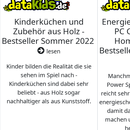
Kinderküchen und
Energi
Zubehör aus Holz -
PC 
Bestseller Sommer 2022
Hom
Bestsel
lesen
Kinder bilden die Realität die sie
sehen im Spiel nach -
Manchma
Kinderküchen sind dabei sehr
Power Sp
beliebt - aus Holz sogar
reicht seh
nachhaltiger als aus Kunststoff.
energiesch
damit d
machen u
h