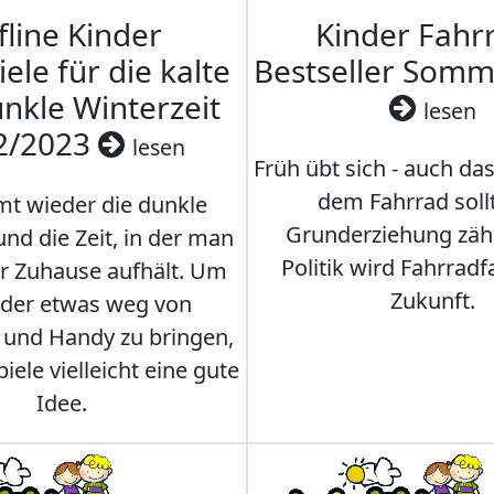
fline Kinder
Kinder Fahrr
iele für die kalte
Bestseller Som
nkle Winterzeit
lesen
2/2023
lesen
Früh übt sich - auch da
dem Fahrrad soll
t wieder die dunkle
Grunderziehung zähl
und die Zeit, in der man
Politik wird Fahrradf
er Zuhause aufhält. Um
Zukunft.
nder etwas weg von
 und Handy zu bringen,
iele vielleicht eine gute
Idee.