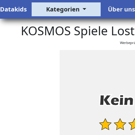
Datakids
Kategorien
Über un
KOSMOS Spiele Lost C
Werbeprä