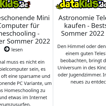
eschonende Mini
Astronomie Te
Computer für
kaufen - Best
eschooling -
Sommer 2022
ler Sommer 2022
Den Himmel oder den
lesen
einem guten Teles
beobachten, bringt 
l muss es nicht ein
Universum in des Ki
ielcomputer sein, es
oder Jugendzimmer. 
r oft eine sparsame und
neues zu entdec
onende PC Variante, um
as Homeschooling zu
nd etwas im Internet
erumzusurfen.