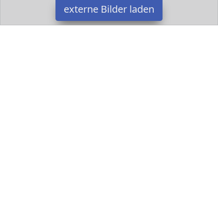
externe Bilder laden
Steiff
Spielzeug ysanfte Haut waschmaschinenfest bei C Babyartikel
Polyester Steiff
Datakids ist Teilnehmer am Partnerprogramm der
EU S.à r.l.
Dieses Partnerprogramm wurde ins Leben gerufen, um Links auf
externe
Internetseiten platzieren zu können. Die Bertreiber von
Datakids verdienen mit Kostenerstattungen durch
mit. Der
Inhalt der Produktseiten auf Datakids kommt von
Service LLC.
Der Inhalt wird wie übertragen und ohne Veränderung
wiedergegeben. Der Inhalt kann sich jederzeit ändern.