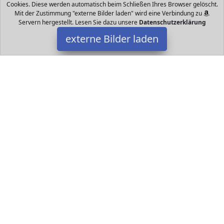
Cookies. Diese werden automatisch beim Schließen Ihres Browser gelöscht.
Mit der Zustimmung "externe Bilder laden" wird eine Verbindung zu
Servern hergestellt. Lesen Sie dazu unsere
Datenschutzerklärung
externe Bilder laden
Götz
Spielzeug uffin Companions Puppe geeignet für Kinder ab Jahren
cm große Weichkörper Puppe mit blauen Schlafaugen und ohne
Haare teiliges Set beste Götz
Datakids ist Teilnehmer am Partnerprogramm der
EU S.à r.l.
Dieses Partnerprogramm wurde ins Leben gerufen, um Links auf
externe
Internetseiten platzieren zu können. Die Bertreiber von
Datakids verdienen mit Kostenerstattungen durch
mit. Der
Inhalt der Produktseiten auf Datakids kommt von
Service LLC.
Der Inhalt wird wie übertragen und ohne Veränderung
wiedergegeben. Der Inhalt kann sich jederzeit ändern.