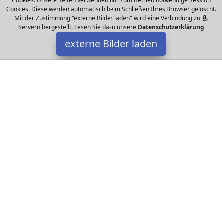
Cookies. Unsere Seiten verwenden nur zum Betrieb notwendige Session
Cookies. Diese werden automatisch beim Schließen Ihres Browser gelöscht.
Mit der Zustimmung "externe Bilder laden" wird eine Verbindung zu
Servern hergestellt. Lesen Sie dazu unsere
Datenschutzerklärung
externe Bilder laden
Barbie
Spielzeug chtszeit ohne ihre besinnlichen Traditionen Seit Jahren
sorgt die Holiday Barbie Puppe für langanhaltende festliche
Freude Anlässlich ihres j Barbie
Datakids ist Teilnehmer am Partnerprogramm der
EU S.à r.l.
Dieses Partnerprogramm wurde ins Leben gerufen, um Links auf
externe
Internetseiten platzieren zu können. Die Bertreiber von
Datakids verdienen mit Kostenerstattungen durch
mit. Der
Inhalt der Produktseiten auf Datakids kommt von
Service LLC.
Der Inhalt wird wie übertragen und ohne Veränderung
wiedergegeben. Der Inhalt kann sich jederzeit ändern.