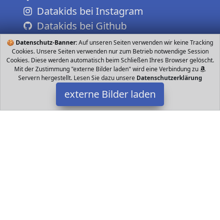
Datakids bei Instagram
Datakids bei Github
🍪
Datenschutz-Banner:
Auf unseren Seiten verwenden wir keine Tracking
Cookies. Unsere Seiten verwenden nur zum Betrieb notwendige Session
Cookies. Diese werden automatisch beim Schließen Ihres Browser gelöscht.
Mit der Zustimmung "externe Bilder laden" wird eine Verbindung zu
Servern hergestellt. Lesen Sie dazu unsere
Datenschutzerklärung
externe Bilder laden
Barbie
Spielzeug Spielbereichen gehört ein Ofen mit Kuchenform ein
Pommes frites Schneider ein Sandwichmaker und eine Form für
Gemüse Den Pommes frites Schneider Barbie
Datakids ist Teilnehmer am Partnerprogramm der
EU S.à r.l.
Dieses Partnerprogramm wurde ins Leben gerufen, um Links auf
externe
Internetseiten platzieren zu können. Die Bertreiber von