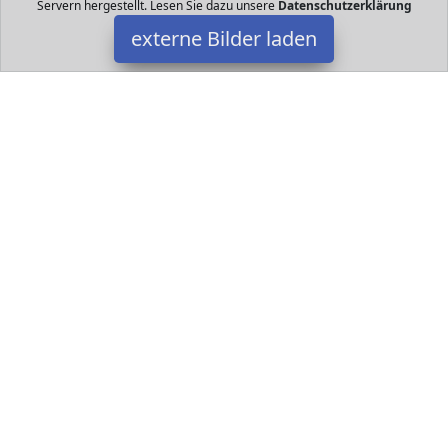
Servern hergestellt. Lesen Sie dazu unsere
Datenschutzerklärung
externe Bilder laden
Nattou
Babyartikel Nattou Mobile mit Musik für Babybett Jungen blau
Sam und Tob Nattou
Datakids ist Teilnehmer am Partnerprogramm der
EU S.à r.l.
Dieses Partnerprogramm wurde ins Leben gerufen, um Links auf
externe
Internetseiten platzieren zu können. Die Bertreiber von
Datakids verdienen mit Kostenerstattungen durch
mit. Der
Inhalt der Produktseiten auf Datakids kommt von
Service LLC.
Der Inhalt wird wie übertragen und ohne Veränderung
wiedergegeben. Der Inhalt kann sich jederzeit ändern.