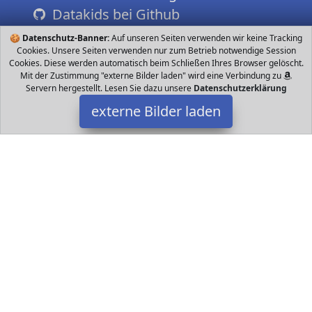
Datakids bei Github
🍪
Datenschutz-Banner:
Auf unseren Seiten verwenden wir keine Tracking
Cookies. Unsere Seiten verwenden nur zum Betrieb notwendige Session
Cookies. Diese werden automatisch beim Schließen Ihres Browser gelöscht.
Mit der Zustimmung "externe Bilder laden" wird eine Verbindung zu
Servern hergestellt. Lesen Sie dazu unsere
Datenschutzerklärung
externe Bilder laden
Nestler
Spielzeug h Pferdefreunde Größe cm Verschluss aus Tüll
Posaborte Motiv Coppenrath Form eckig ausreichend Platz für
Süßes und kleine Aufmerksamkeit Nestler
Datakids ist Teilnehmer am Partnerprogramm der
EU S.à r.l.
Dieses Partnerprogramm wurde ins Leben gerufen, um Links auf
externe
Internetseiten platzieren zu können. Die Bertreiber von
Datakids verdienen mit Kostenerstattungen durch
mit. Der