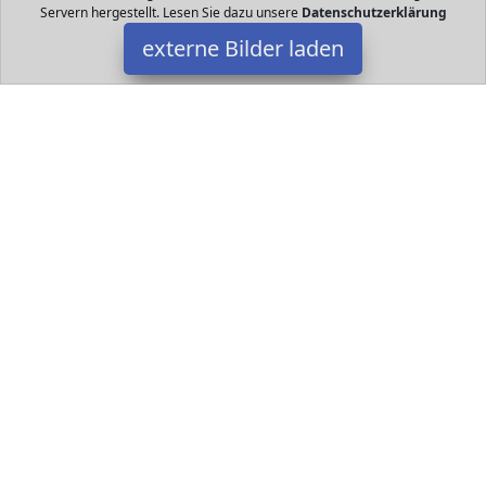
Servern hergestellt. Lesen Sie dazu unsere
Datenschutzerklärung
externe Bilder laden
Rabe Socke
Spielzeug us Synthetikplüsch gelber Schnabel orange Krallen
geringelte Socke weichgefüllt Farbe schwarz Rabe Socke
Datakids ist Teilnehmer am Partnerprogramm der
EU S.à r.l.
Dieses Partnerprogramm wurde ins Leben gerufen, um Links auf
externe
Internetseiten platzieren zu können. Die Bertreiber von
Datakids verdienen mit Kostenerstattungen durch
mit. Der
Inhalt der Produktseiten auf Datakids kommt von
Service LLC.
Der Inhalt wird wie übertragen und ohne Veränderung
wiedergegeben. Der Inhalt kann sich jederzeit ändern.