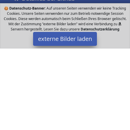
🍪
Datenschutz-Banner:
Auf unseren Seiten verwenden wir keine Tracking
Cookies. Unsere Seiten verwenden nur zum Betrieb notwendige Session
Cookies. Diese werden automatisch beim Schließen Ihres Browser gelöscht.
Mit der Zustimmung "externe Bilder laden" wird eine Verbindung zu
Servern hergestellt. Lesen Sie dazu unsere
Datenschutzerklärung
externe Bilder laden
Bresser
Zubehör htgerät mit binokularem Einblick und praktischer
Kopfhalterung überzeugt durch seine hochwertige Verarbeitung
Die fache Vergrößerung und der Bresser
Datakids ist Teilnehmer am Partnerprogramm der
EU S.à r.l.
Dieses Partnerprogramm wurde ins Leben gerufen, um Links auf
externe
Internetseiten platzieren zu können. Die Bertreiber von
Datakids verdienen mit Kostenerstattungen durch
mit. Der
Inhalt der Produktseiten auf Datakids kommt von
Service LLC.