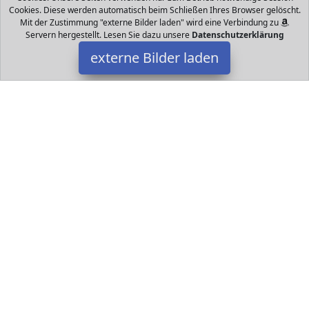
Cookies. Diese werden automatisch beim Schließen Ihres Browser gelöscht.
Mit der Zustimmung "externe Bilder laden" wird eine Verbindung zu
Servern hergestellt. Lesen Sie dazu unsere
Datenschutzerklärung
externe Bilder laden
Rollplay
Spielzeug V Premium Aufsitzfahrzeug im Original MINI Cooper
Look für Kinder ab Jahren Für spannende Ausflüge unter
Beaufsichtigung von Erwachsenen P Rollplay
Datakids ist Teilnehmer am Partnerprogramm der
EU S.à r.l.
Dieses Partnerprogramm wurde ins Leben gerufen, um Links auf
externe
Internetseiten platzieren zu können. Die Bertreiber von
Datakids verdienen mit Kostenerstattungen durch
mit. Der
Inhalt der Produktseiten auf Datakids kommt von
Service LLC.
Der Inhalt wird wie übertragen und ohne Veränderung
wiedergegeben. Der Inhalt kann sich jederzeit ändern.