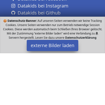
Datakids bei Instagram
Datakids bei Github
🍪
Datenschutz-Banner:
Auf unseren Seiten verwenden wir keine Tracking
Cookies. Unsere Seiten verwenden nur zum Betrieb notwendige Session
Cookies. Diese werden automatisch beim Schließen Ihres Browser gelöscht.
Mit der Zustimmung "externe Bilder laden" wird eine Verbindung zu
Servern hergestellt. Lesen Sie dazu unsere
Datenschutzerklärung
externe Bilder laden
Acer
Personal Computers ming Monitor mit einer Auflösung von x dpi
IPS Display BILDWIEDERHOLUNGSRATEN Hz HDMI Hz VGA
Reaktionszeit ms VRB ANSCHLÜSSE Acer
Datakids ist Teilnehmer am Partnerprogramm der
EU S.à r.l.
Dieses Partnerprogramm wurde ins Leben gerufen, um Links auf
externe
Internetseiten platzieren zu können. Die Bertreiber von