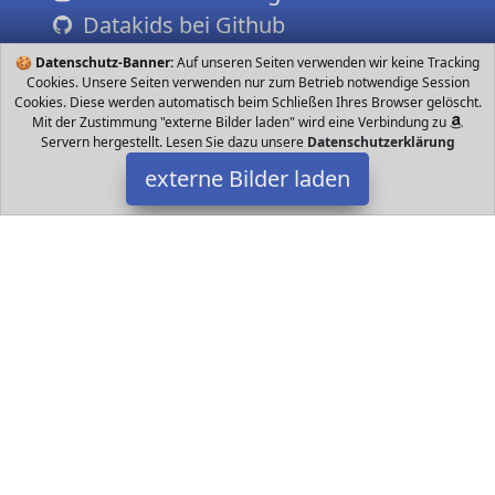
Datakids bei Github
🍪
Datenschutz-Banner:
Auf unseren Seiten verwenden wir keine Tracking
Cookies. Unsere Seiten verwenden nur zum Betrieb notwendige Session
Cookies. Diese werden automatisch beim Schließen Ihres Browser gelöscht.
Mit der Zustimmung "externe Bilder laden" wird eine Verbindung zu
Servern hergestellt. Lesen Sie dazu unsere
Datenschutzerklärung
externe Bilder laden
kuman
he Robot different songs with dance movements and sing and the
LED on the eye flashes at the same time the children more fun can
bring Gesture kuman
Datakids ist Teilnehmer am Partnerprogramm der
EU S.à r.l.
Dieses Partnerprogramm wurde ins Leben gerufen, um Links auf
externe
Internetseiten platzieren zu können. Die Bertreiber von
Datakids verdienen mit Kostenerstattungen durch
mit. Der