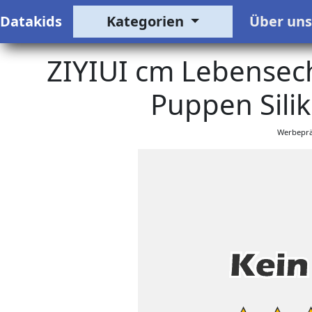
Datakids
Kategorien
Über un
ZIYIUI cm Lebensech
Puppen Sili
Werbeprä