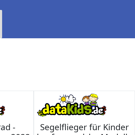
ad -
Segelflieger für Kinder