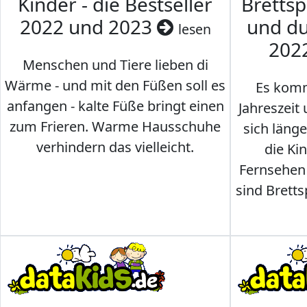
Kinder - die Bestseller
Brettsp
2022 und 2023
und du
lesen
202
Menschen und Tiere lieben di
Wärme - und mit den Füßen soll es
Es komm
anfangen - kalte Füße bringt einen
Jahreszeit 
zum Frieren. Warme Hausschuhe
sich läng
verhindern das vielleicht.
die Ki
Fernsehen
sind Brettsp