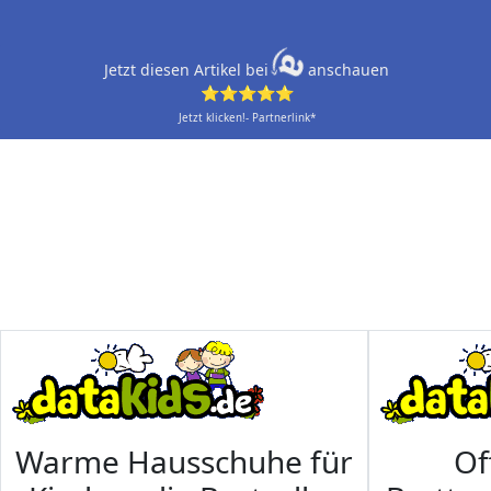
Jetzt diesen Artikel bei
anschauen
⭐⭐⭐⭐⭐
Jetzt klicken!- Partnerlink*
Warme Hausschuhe für
Of