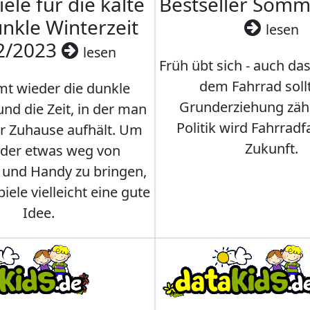
iele für die kalte
Bestseller Som
nkle Winterzeit
lesen
2/2023
lesen
Früh übt sich - auch da
dem Fahrrad soll
t wieder die dunkle
Grunderziehung zähl
und die Zeit, in der man
Politik wird Fahrradf
er Zuhause aufhält. Um
Zukunft.
nder etwas weg von
 und Handy zu bringen,
iele vielleicht eine gute
Idee.