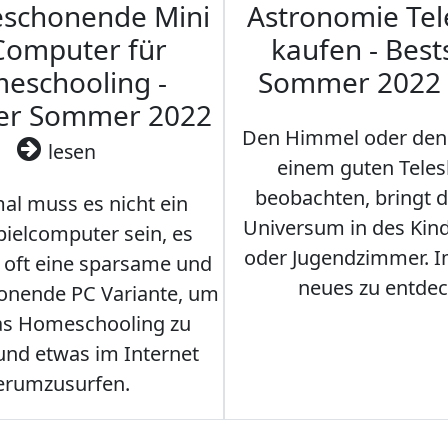
eschonende Mini
Astronomie Te
Computer für
kaufen - Best
eschooling -
Sommer 2022
ler Sommer 2022
Den Himmel oder den
lesen
einem guten Teles
beobachten, bringt 
l muss es nicht ein
Universum in des Ki
ielcomputer sein, es
oder Jugendzimmer. 
r oft eine sparsame und
neues zu entdec
onende PC Variante, um
as Homeschooling zu
nd etwas im Internet
erumzusurfen.