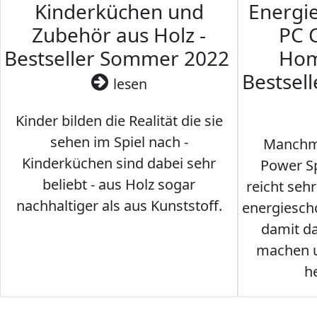
Kinderküchen und
Energi
Zubehör aus Holz -
PC 
Bestseller Sommer 2022
Hom
Bestsel
lesen
Kinder bilden die Realität die sie
sehen im Spiel nach -
Manchma
Kinderküchen sind dabei sehr
Power Sp
beliebt - aus Holz sogar
reicht seh
nachhaltiger als aus Kunststoff.
energiesch
damit d
machen u
h