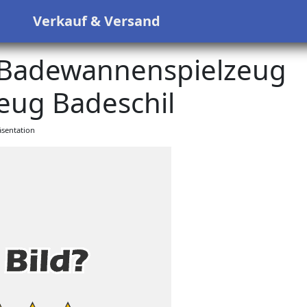
s
Verkauf & Versand
Badewannenspielzeug
eug Badeschil
sentation