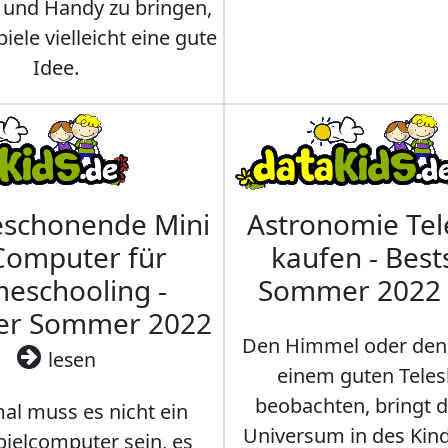
 und Handy zu bringen,
iele vielleicht eine gute
Idee.
eschonende Mini
Astronomie Te
Computer für
kaufen - Best
eschooling -
Sommer 2022
ler Sommer 2022
Den Himmel oder den
lesen
einem guten Teles
beobachten, bringt 
l muss es nicht ein
Universum in des Ki
ielcomputer sein, es