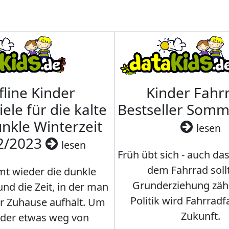
fline Kinder
Kinder Fahrr
iele für die kalte
Bestseller Som
nkle Winterzeit
lesen
2/2023
lesen
Früh übt sich - auch da
dem Fahrrad soll
t wieder die dunkle
Grunderziehung zähl
und die Zeit, in der man
Politik wird Fahrradf
er Zuhause aufhält. Um
Zukunft.
nder etwas weg von