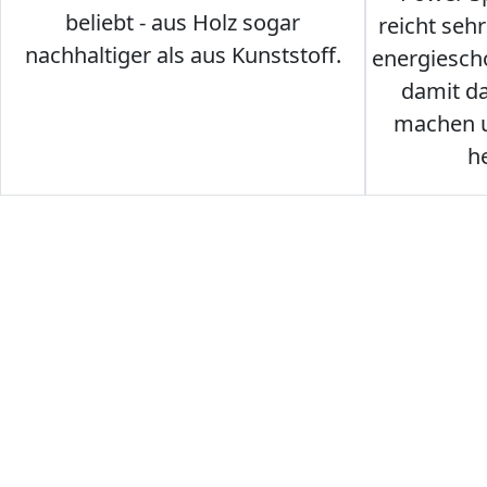
beliebt - aus Holz sogar
reicht seh
nachhaltiger als aus Kunststoff.
energiesch
damit d
machen u
h