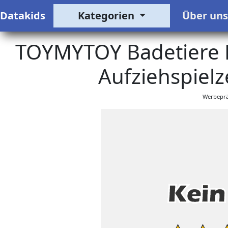
Datakids
Kategorien
Über un
TOYMYTOY Badetiere 
Aufziehspielz
Werbeprä