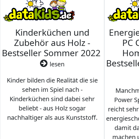
Kinderküchen und
Energi
Zubehör aus Holz -
PC 
Bestseller Sommer 2022
Hom
Bestsel
lesen
Kinder bilden die Realität die sie
sehen im Spiel nach -
Manchma
Kinderküchen sind dabei sehr
Power Sp
beliebt - aus Holz sogar
reicht seh
nachhaltiger als aus Kunststoff.
energiesch
damit d
machen u