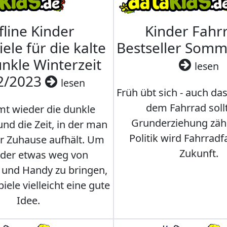
fline Kinder
Kinder Fahrr
iele für die kalte
Bestseller Som
nkle Winterzeit
lesen
2/2023
lesen
Früh übt sich - auch da
dem Fahrrad soll
t wieder die dunkle
Grunderziehung zähl
und die Zeit, in der man
Politik wird Fahrradf
er Zuhause aufhält. Um
Zukunft.
nder etwas weg von
 und Handy zu bringen,
iele vielleicht eine gute
Idee.