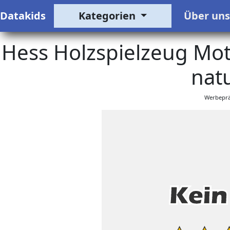
Datakids
Kategorien
Über un
Hess Holzspielzeug Moto
natu
Werbeprä