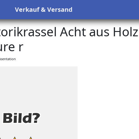
s
Verkauf & Versand
rikrassel Acht aus Holz
re r
sentation