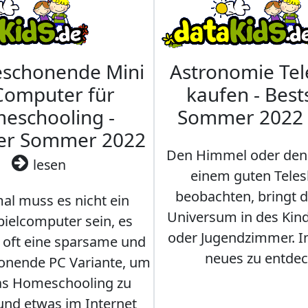
eschonende Mini
Astronomie Te
Computer für
kaufen - Best
eschooling -
Sommer 2022
ler Sommer 2022
Den Himmel oder den
lesen
einem guten Teles
beobachten, bringt 
l muss es nicht ein
Universum in des Ki
ielcomputer sein, es
oder Jugendzimmer. 
r oft eine sparsame und
neues zu entdec
onende PC Variante, um
as Homeschooling zu
nd etwas im Internet