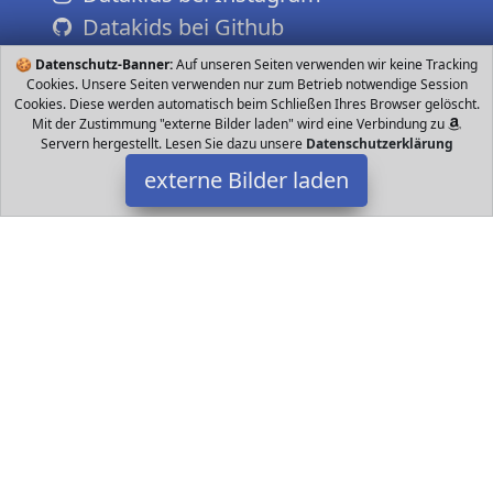
Datakids bei Github
🍪
Datenschutz-Banner:
Auf unseren Seiten verwenden wir keine Tracking
Cookies. Unsere Seiten verwenden nur zum Betrieb notwendige Session
Cookies. Diese werden automatisch beim Schließen Ihres Browser gelöscht.
Mit der Zustimmung "externe Bilder laden" wird eine Verbindung zu
Servern hergestellt. Lesen Sie dazu unsere
Datenschutzerklärung
externe Bilder laden
MontessoriPlus
Spielzeug rzeltypen Führen eines Wachstumsprotokolls
Wasserbedarf von Pflanzen einschätzen lernen biologisches
Montessori Material für Kinder ab Jahren Erf MontessoriPlus
Datakids ist Teilnehmer am Partnerprogramm der
EU S.à r.l.
Dieses Partnerprogramm wurde ins Leben gerufen, um Links auf
externe
Internetseiten platzieren zu können. Die Bertreiber von
Datakids verdienen mit Kostenerstattungen durch
mit. Der