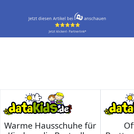
Jetzt diesen Artikel bei
anschauen
⭐⭐⭐⭐⭐
Jetzt klicken!- Partnerlink*
Warme Hausschuhe für
Of