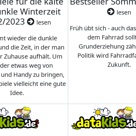
iele für die kalte
Bestseller Som
nkle Winterzeit
lesen
2/2023
lesen
Früh übt sich - auch da
dem Fahrrad soll
t wieder die dunkle
Grunderziehung zähl
und die Zeit, in der man
Politik wird Fahrradf
er Zuhause aufhält. Um
Zukunft.
nder etwas weg von
 und Handy zu bringen,
iele vielleicht eine gute
Idee.