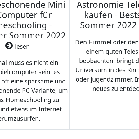
eschonende Mini
Astronomie Te
Computer für
kaufen - Best
eschooling -
Sommer 2022
ler Sommer 2022
Den Himmel oder den
lesen
einem guten Teles
beobachten, bringt 
l muss es nicht ein
Universum in des Ki
ielcomputer sein, es
oder Jugendzimmer. 
r oft eine sparsame und
neues zu entdec
onende PC Variante, um
as Homeschooling zu
nd etwas im Internet
erumzusurfen.