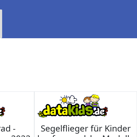
ad -
Segelflieger für Kinder