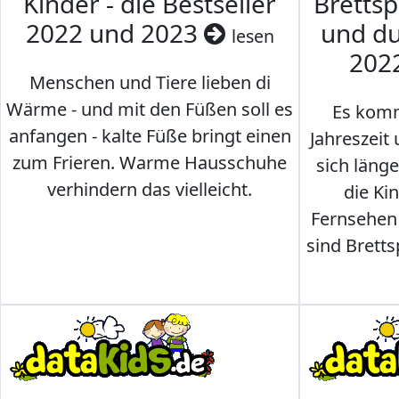
Kinder - die Bestseller
Brettsp
2022 und 2023
und du
lesen
202
Menschen und Tiere lieben di
Wärme - und mit den Füßen soll es
Es komm
anfangen - kalte Füße bringt einen
Jahreszeit 
zum Frieren. Warme Hausschuhe
sich läng
verhindern das vielleicht.
die Ki
Fernsehen
sind Brettsp