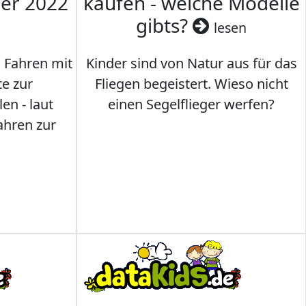
mer 2022
kaufen - welche Modelle
gibts?
lesen
s Fahren mit
Kinder sind von Natur aus für das
te zur
Fliegen begeistert. Wieso nicht
en - laut
einen Segelflieger werfen?
ahren zur