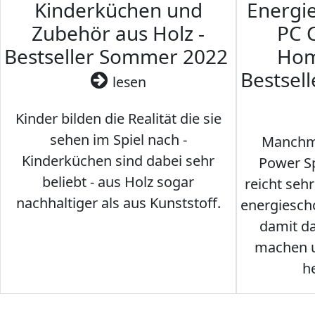
Kinderküchen und
Energi
Zubehör aus Holz -
PC 
Bestseller Sommer 2022
Hom
Bestsel
lesen
Kinder bilden die Realität die sie
sehen im Spiel nach -
Manchma
Kinderküchen sind dabei sehr
Power Sp
beliebt - aus Holz sogar
reicht seh
nachhaltiger als aus Kunststoff.
energiesch
damit d
machen u
h