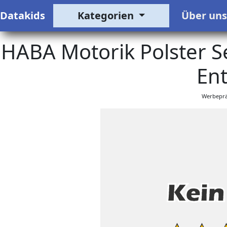
Datakids
Kategorien
Über un
HABA Motorik Polster Se
Ent
Werbeprä