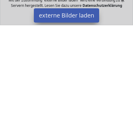
Mit der Zustimmung "externe Bilder laden" wird eine Verbindung zu
Servern hergestellt. Lesen Sie dazu unsere
Datenschutzerklärung
externe Bilder laden
ElectriBrite
Bürobedarf & Schreibwaren Eins Mäppchen bedeutet ein Bleistift
Beutel sowohl als auch ein Schlüssel und Münzen Tasche Klein
Modisch Parktisch Kleine Größe kann ElectriBrite
Datakids ist Teilnehmer am Partnerprogramm der
EU S.à r.l.
Dieses Partnerprogramm wurde ins Leben gerufen, um Links auf
externe
Internetseiten platzieren zu können. Die Bertreiber von
Datakids verdienen mit Kostenerstattungen durch
mit. Der
Inhalt der Produktseiten auf Datakids kommt von
Service LLC.
Der Inhalt wird wie übertragen und ohne Veränderung
wiedergegeben. Der Inhalt kann sich jederzeit ändern.