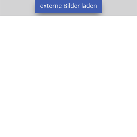
externe Bilder laden
TY
Spielzeug aus dem Hause Ty Perfect for kids Tolles
Qualitätsmaterial TY
Datakids ist Teilnehmer am Partnerprogramm der
EU S.à r.l.
Dieses Partnerprogramm wurde ins Leben gerufen, um Links auf
externe
Internetseiten platzieren zu können. Die Bertreiber von
Datakids verdienen mit Kostenerstattungen durch
mit. Der
Inhalt der Produktseiten auf Datakids kommt von
Service LLC.
Der Inhalt wird wie übertragen und ohne Veränderung
wiedergegeben. Der Inhalt kann sich jederzeit ändern.