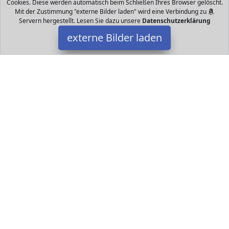
Cookies. Diese werden automatisch beim Schließen Ihres Browser gelöscht.
Mit der Zustimmung "externe Bilder laden" wird eine Verbindung zu
Servern hergestellt. Lesen Sie dazu unsere
Datenschutzerklärung
externe Bilder laden
iCradle
maßnahmen ca zoll cm von kopf bis fuß und gewicht lbs etwa Das
baby ist aus silikon vinyl tuch das baby ist weiches vinyl kopf und
iCradle
Datakids ist Teilnehmer am Partnerprogramm der
EU S.à r.l.
Dieses Partnerprogramm wurde ins Leben gerufen, um Links auf
externe
Internetseiten platzieren zu können. Die Bertreiber von
Datakids verdienen mit Kostenerstattungen durch
mit. Der
Inhalt der Produktseiten auf Datakids kommt von
Service LLC.
Der Inhalt wird wie übertragen und ohne Veränderung
wiedergegeben. Der Inhalt kann sich jederzeit ändern.