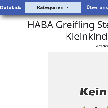
Datakids
Kategorien
Über un
HABA Greifling St
Kleinkind
Werbeprä