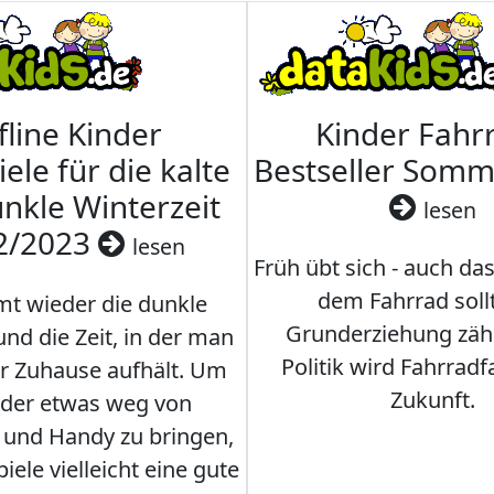
fline Kinder
Kinder Fahrr
iele für die kalte
Bestseller Som
nkle Winterzeit
lesen
2/2023
lesen
Früh übt sich - auch da
dem Fahrrad soll
t wieder die dunkle
Grunderziehung zähl
und die Zeit, in der man
Politik wird Fahrradf
er Zuhause aufhält. Um
Zukunft.
nder etwas weg von
 und Handy zu bringen,
iele vielleicht eine gute