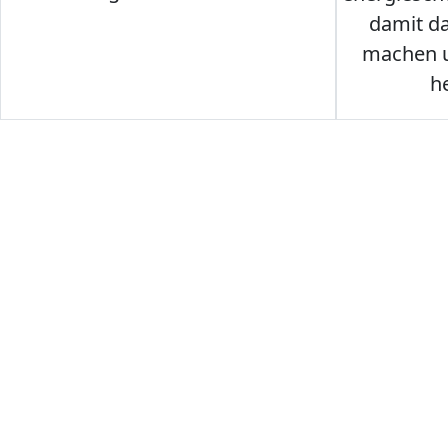
damit d
machen u
h