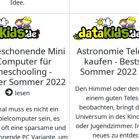
Idee.
eschonende Mini
Astronomie Te
Computer für
kaufen - Best
eschooling -
Sommer 2022
ler Sommer 2022
Den Himmel oder den
lesen
einem guten Teles
beobachten, bringt 
l muss es nicht ein
Universum in des Ki
ielcomputer sein, es
oder Jugendzimmer. 
r oft eine sparsame und
neues zu entdec
onende PC Variante, um