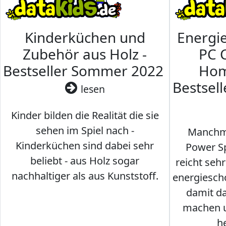
Kinderküchen und
Energi
Zubehör aus Holz -
PC 
Bestseller Sommer 2022
Hom
Bestsel
lesen
Kinder bilden die Realität die sie
sehen im Spiel nach -
Manchma
Kinderküchen sind dabei sehr
Power Sp
beliebt - aus Holz sogar
reicht seh
nachhaltiger als aus Kunststoff.
energiesch
damit d
machen u
h