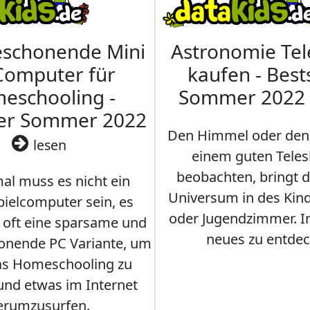
eschonende Mini
Astronomie Te
Computer für
kaufen - Best
eschooling -
Sommer 2022
ler Sommer 2022
Den Himmel oder den
lesen
einem guten Teles
beobachten, bringt 
l muss es nicht ein
Universum in des Ki
ielcomputer sein, es
oder Jugendzimmer. 
r oft eine sparsame und
neues zu entdec
onende PC Variante, um
as Homeschooling zu
nd etwas im Internet
erumzusurfen.