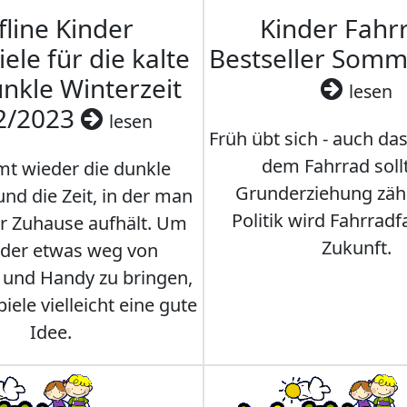
fline Kinder
Kinder Fahrr
iele für die kalte
Bestseller Som
nkle Winterzeit
lesen
2/2023
lesen
Früh übt sich - auch da
dem Fahrrad soll
t wieder die dunkle
Grunderziehung zähl
und die Zeit, in der man
Politik wird Fahrradf
er Zuhause aufhält. Um
Zukunft.
nder etwas weg von
 und Handy zu bringen,
iele vielleicht eine gute
Idee.