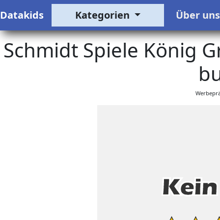
Datakids
Kategorien
Über un
Schmidt Spiele König G
bu
Werbeprä