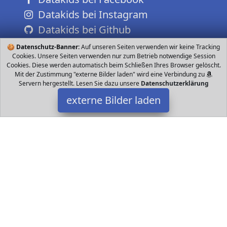
Datakids bei Instagram
Datakids bei Github
🍪
Datenschutz-Banner:
Auf unseren Seiten verwenden wir keine Tracking
Cookies. Unsere Seiten verwenden nur zum Betrieb notwendige Session
Cookies. Diese werden automatisch beim Schließen Ihres Browser gelöscht.
Mit der Zustimmung "externe Bilder laden" wird eine Verbindung zu
Servern hergestellt. Lesen Sie dazu unsere
Datenschutzerklärung
externe Bilder laden
Maximum RC
Spielzeug US Der Sensor im Boot sorgt dafür dass das RC
Schnellboot nur funktioniert wenn es mit Wasser in Kontakt
kommt Trotzdem ist Vorsicht geboten LAN Maximum RC
Datakids ist Teilnehmer am Partnerprogramm der
EU S.à r.l.
Dieses Partnerprogramm wurde ins Leben gerufen, um Links auf