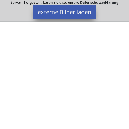
Servern hergestellt. Lesen Sie dazu unsere
Datenschutzerklärung
externe Bilder laden
Small Foot
Spielzeug dukt besteht vollständig aus Holz aus FSC zertifizierten
Wäldern Ein niedliches Aufziehtier angefertigt aus hochwertigen
Holz mit Rückziehmechanik Small Foot
Datakids ist Teilnehmer am Partnerprogramm der
EU S.à r.l.
Dieses Partnerprogramm wurde ins Leben gerufen, um Links auf
externe
Internetseiten platzieren zu können. Die Bertreiber von
Datakids verdienen mit Kostenerstattungen durch
mit. Der
Inhalt der Produktseiten auf Datakids kommt von
Service LLC.
Der Inhalt wird wie übertragen und ohne Veränderung
wiedergegeben. Der Inhalt kann sich jederzeit ändern.