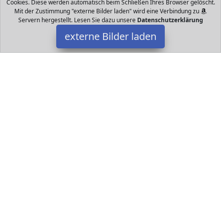
Cookies. Diese werden automatisch beim Schließen Ihres Browser gelöscht.
Mit der Zustimmung "externe Bilder laden" wird eine Verbindung zu
Servern hergestellt. Lesen Sie dazu unsere
Datenschutzerklärung
externe Bilder laden
Kentop
Datakids - Spielzeug - Spielsachen - alles für Ihr Kind und Baby.
Hier finden Sie ganz bestimmt das nächste Geschenk für das Kind
und Jugendlichen.
Datakids ist Teilnehmer am Partnerprogramm der
EU S.à r.l.
Dieses Partnerprogramm wurde ins Leben gerufen, um Links auf
externe
Internetseiten platzieren zu können. Die Bertreiber von
Datakids verdienen mit Kostenerstattungen durch
mit. Der
Inhalt der Produktseiten auf Datakids kommt von
Service LLC.
Der Inhalt wird wie übertragen und ohne Veränderung
wiedergegeben. Der Inhalt kann sich jederzeit ändern.