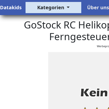
Datakids
Kategorien
Über un
GoStock RC Heliko
Ferngesteuer
Werbeprä