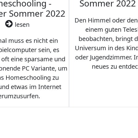
eschooling -
Sommer 2022
ler Sommer 2022
Den Himmel oder den
lesen
einem guten Teles
beobachten, bringt 
l muss es nicht ein
Universum in des Ki
ielcomputer sein, es
oder Jugendzimmer. 
r oft eine sparsame und
neues zu entdec
onende PC Variante, um
as Homeschooling zu
nd etwas im Internet
erumzusurfen.