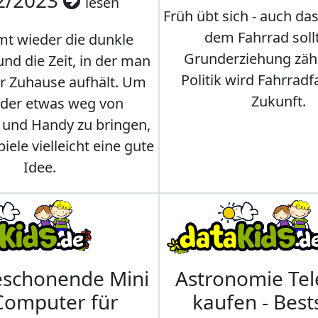
2/2023
lesen
Früh übt sich - auch da
dem Fahrrad soll
t wieder die dunkle
Grunderziehung zähl
und die Zeit, in der man
Politik wird Fahrradf
er Zuhause aufhält. Um
Zukunft.
nder etwas weg von
 und Handy zu bringen,
iele vielleicht eine gute
Idee.
eschonende Mini
Astronomie Te
Computer für
kaufen - Best