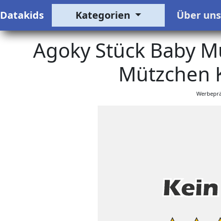
Datakids
Kategorien
Über un
Agoky Stück Baby Mü
Mützchen K
Werbeprä