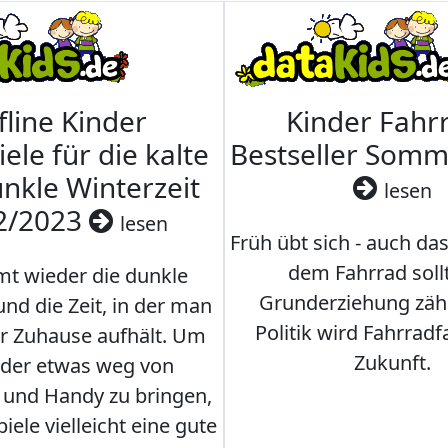
fline Kinder
Kinder Fahrr
iele für die kalte
Bestseller Som
nkle Winterzeit
lesen
2/2023
lesen
Früh übt sich - auch da
dem Fahrrad soll
t wieder die dunkle
Grunderziehung zähl
und die Zeit, in der man
Politik wird Fahrradf
er Zuhause aufhält. Um
Zukunft.
nder etwas weg von
 und Handy zu bringen,
iele vielleicht eine gute