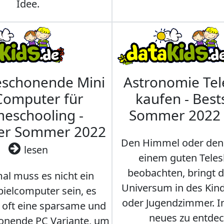
Idee.
eschonende Mini
Astronomie Te
Computer für
kaufen - Best
eschooling -
Sommer 2022
ler Sommer 2022
Den Himmel oder den
lesen
einem guten Teles
beobachten, bringt 
l muss es nicht ein
Universum in des Ki
ielcomputer sein, es
oder Jugendzimmer. 
r oft eine sparsame und
neues zu entdec
onende PC Variante, um