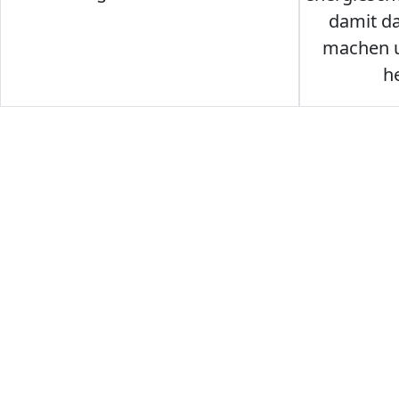
damit d
machen u
h